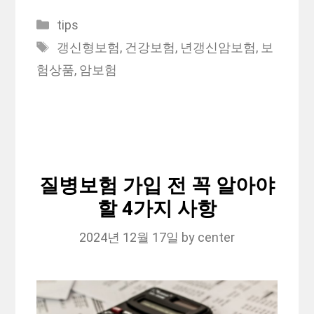
Categories
tips
Tags
갱신형보험
,
건강보험
,
년갱신암보험
,
보
험상품
,
암보험
질병보험 가입 전 꼭 알아야
할 4가지 사항
2024년 12월 17일
by
center